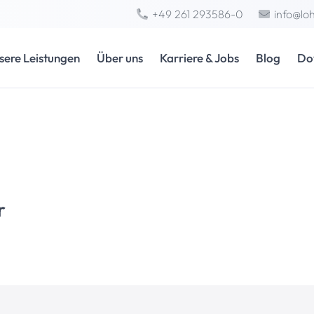
+49 261 293586-0
info@lo
sere Leistungen
Über uns
Karriere & Jobs
Blog
Do
r