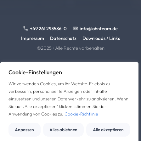
+49 261 293586-0
info@lohnteam.de
Impressum
Datenschutz
Downloads / Links
©2025 • Alle Rechte vorbehalten
Cookie-Einstellungen
Wir verwenden Cookies, um Ihr Website-Erlebnis zu
verbessern, personalisierte Anzeigen oder Inhalte
Das LohnTEAM GmbH
einzusetzen und unseren Datenverkehr zu analysieren. Wenn
Peter-Klöckner-Str. 5 • 56073 Koblenz
Sie auf „Alle akzeptieren" klicken, stimmen Sie der
Anwendung von Cookies zu.
Cookie-Richtlinie
Webdesign von
Anpassen
Alles ablehnen
Alle akzeptieren